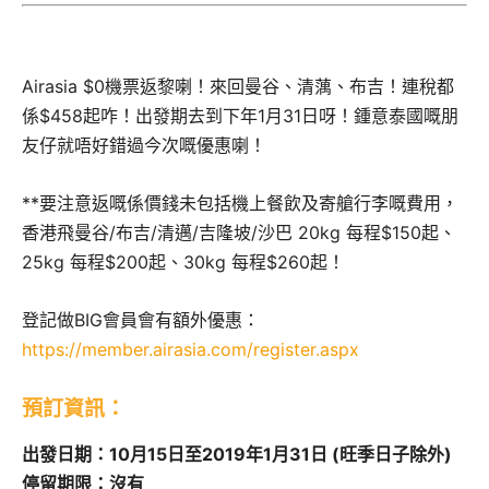
Airasia $0機票返黎喇！來回曼谷、清蕅、布吉！連稅都
係$458起咋！出發期去到下年1月31日呀！鍾意泰國嘅朋
友仔就唔好錯過今次嘅優惠喇！
**要注意返嘅係價錢未包括機上餐飲及寄艙行李嘅費用，
香港飛曼谷/布吉/清邁/吉隆坡/沙巴 20kg 每程$150起、
25kg 每程$200起、30kg 每程$260起！
登記做BIG會員會有額外優惠：
https://member.airasia.com/register.aspx
預訂資訊：
出發日期：10月15日至2019年1月31日 (旺季日子除外)
停留期限：沒有