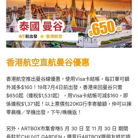
香港航空直航曼谷優惠
香港航空推出曼谷線優惠，使用Visa卡結帳，每訂單可額
外減多$160！19年7月4日前出發，香港來回曼谷只需
$650起（連稅$1,531起），用Visa卡結帳可減$160，即
係連稅$1,371起！以上票價包20KG行李寄艙額，仲可以揀
零晨機／早機出發，下午/晚機返！
另外，ARTBOX市集會喺5 月 30 日 至 11 月 30 日 期間
長駐於CHUVIT GARDEN，鍾意行ARTBOX嘅朋友終於唔