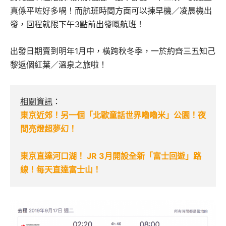
真係平咗好多喎！而航班時間方面可以揀早機／凌晨機出
發，回程就限下午3點前出發嘅航班！
出發日期賣到明年1月中，橫跨秋冬季，一於約齊三五知己
黎返個紅葉／溫泉之旅啦！
相關資訊
：
東京近郊！另一個「北歐童話世界嚕嚕米」公園！夜
間亮燈超夢幻！
東京直達河口湖！ JR 3月開設全新「富士回遊」路
線！每天直達富士山！