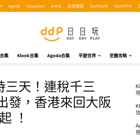
m
Agoda
HopeGoo
iHerb
永安旅遊
Surfshark
NordVPN
o合集
Klook合集
Agoda合集
平遊世界
至醒攻略
時三天！連稅千三
K
用
前出發，香港來回大阪
K
信
起 ！
A
用