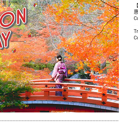
惠
C
T
C