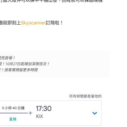
方面大阪仲可以揀中午機出發，回程就可以揀超晚機
趣就即刻上
Skyscanner
訂飛啦！
閃亮登場！
時間！10月27日起增加深夜班次！
檢查！旅客需預留更多時間