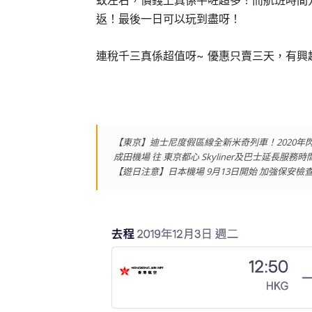
蚊左右，價錢上真係平咗超多！而航班時間
返！最後一日可以玩到盡呀！
連稅千三真係超值呀~ 優惠只賣三天，有興
【東京】迪士尼度假區線全新米奇列車！2020年
成田機場 往 東京都心 Skyliner及巴士延長服務
【遊日注意】日本機場 9月13日開始 加強保安