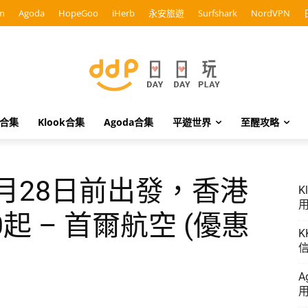
m
Agoda
HopeGoo
iHerb
永安旅遊
Surfshark
NordVPN
o合集
Klook合集
Agoda合集
平遊世界
至醒攻略
3月28日前出發，香港
K
用
起 – 首爾航空 (優惠
K
信
A
用