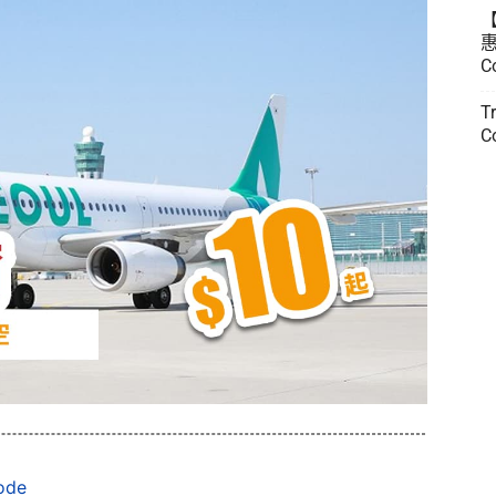
惠
C
T
C
de