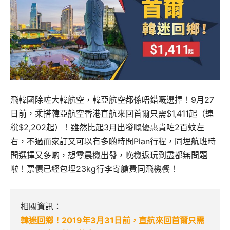
飛韓國除咗大韓航空，韓亞航空都係唔錯嘅選擇！9月27
日前，乘搭韓亞航空香港直航來回首爾只需$1,411起（連
稅$2,202起）！雖然比起3月出發嘅優惠貴咗2百蚊左
右，不過而家訂又可以有多啲時間Plan行程，同埋航班時
間選擇又多啲，想零晨機出發，晚機返玩到盡都無問題
啦！票價已經包埋23kg行李寄艙費同飛機餐！
相關資訊
：
韓迷回鄉！2019年3月31日前，直航來回首爾只需