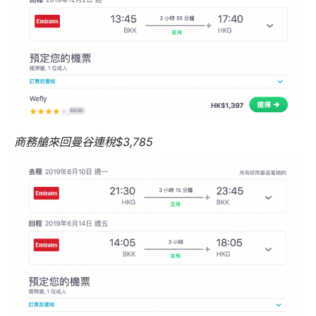
商務艙來回曼谷連稅$3,785