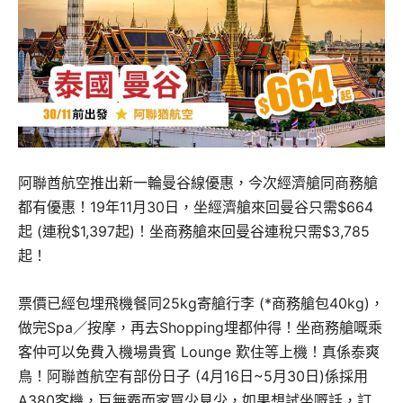
阿聯酋航空推出新一輪曼谷線優惠，今次經濟艙同商務艙
都有優惠！19年11月30日，坐經濟艙來回曼谷只需$664
起 (連稅$1,397起)！坐商務艙來回曼谷連稅只需$3,785
起！
票價已經包埋飛機餐同25kg寄艙行李 (*商務艙包40kg)，
做完Spa／按摩，再去Shopping埋都仲得！坐商務艙嘅乘
客仲可以免費入機場貴賓 Lounge 歎住等上機！真係泰爽
鳥！阿聯酋航空有部份日子 (4月16日~5月30日)係採用
A380客機，巨無霸而家買少見少，如果想試坐嘅話，訂