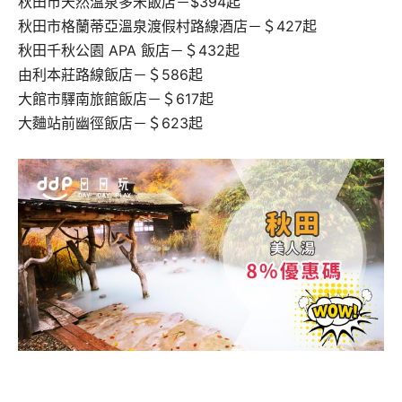
秋田市天然溫泉多米飯店－$394起
秋田市格蘭蒂亞溫泉渡假村路線酒店－＄427起
秋田千秋公園 APA 飯店－＄432起
由利本莊路線飯店－＄586起
大館市驛南旅館飯店－＄617起
大麯站前幽徑飯店－＄623起