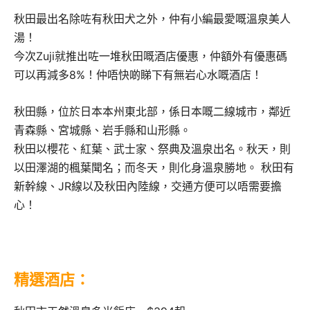
秋田最出名除咗有秋田犬之外，仲有小編最愛嘅溫泉美人
湯！
今次Zuji就推出咗一堆秋田嘅酒店優惠，仲額外有優惠碼
可以再減多8%！仲唔快啲睇下有無岩心水嘅酒店！
秋田縣，位於日本本州東北部，係日本嘅二線城市，鄰近
青森縣、宮城縣、岩手縣和山形縣。
秋田以櫻花、紅葉、武士家、祭典及溫泉出名。秋天，則
以田澤湖的楓葉聞名；而冬天，則化身溫泉勝地。 秋田有
新幹線、JR線以及秋田內陸線，交通方便可以唔需要擔
心！
精選酒店：