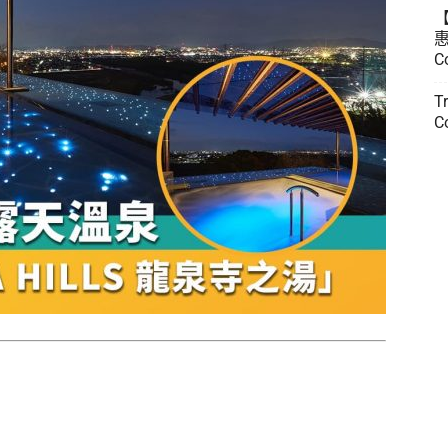
惠
C
T
C