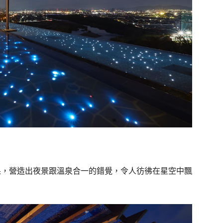
果，營造出夜景跟溫泉合一的錯覺，令人彷彿在星空中飄