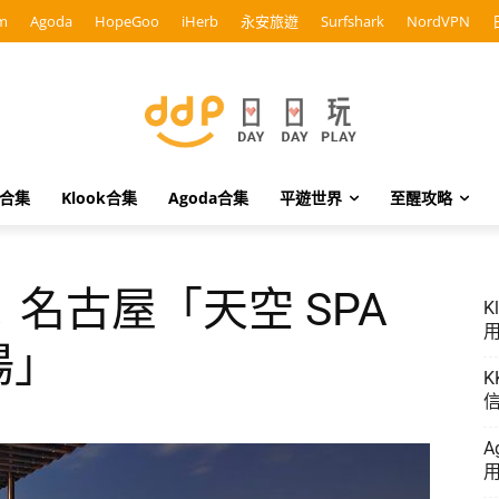
m
Agoda
HopeGoo
iHerb
永安旅遊
Surfshark
NordVPN
o合集
Klook合集
Agoda合集
平遊世界
至醒攻略
名古屋「天空 SPA
K
用
湯」
K
信
A
用