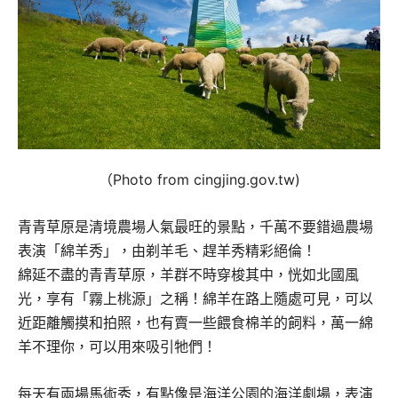
（Photo from cingjing.gov.tw)
青青草原是清境農場人氣最旺的景點，千萬不要錯過農場
表演「綿羊秀」，由剃羊毛、趕羊秀精彩絕倫！
綿延不盡的青青草原，羊群不時穿梭其中，恍如北國風
光，享有「霧上桃源」之稱！綿羊在路上隨處可見，可以
近距離觸摸和拍照，也有賣一些餵食棉羊的飼料，萬一綿
羊不理你，可以用來吸引牠們！
每天有兩場馬術秀，有點像是海洋公園的海洋劇場，表演