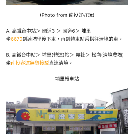
(Photo from 南投好好玩)
A. 高鐵台中站＞ 國道3 ＞ 國道6＞ 埔里
坐
6670
到達埔里後下車，再到轉車站乘搭往清境的車。
B. 高鐵台中站＞ 埔里(轉運)站＞ 霧社＞ 松崗(清境農場)
坐
南投客運無縫接駁
直達清境。
埔里轉車站