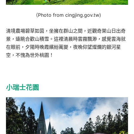
（Photo from cingjing.gov.tw)
清境農場碧草如茵，坐擁在群山之間，近觀奇萊山日出奇
景，遠眺合歡山積雪。這裡清晨時雲霧飄渺，感覺雲海就
在眼前，夕陽時晚霞繽紛萬變，夜晚仰望燦爛的銀河星
空，不愧為世外桃園！
小瑞士花園