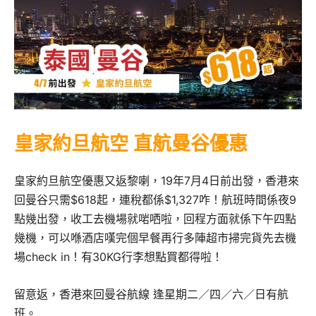
皇家約旦航空 直航曼谷優惠
皇家約旦航空優惠又返黎喇，19年7月4日前出發，香港來
回曼谷只需$618起，連稅都係$1,327咋！航班時間係夜9
點幾出發，收工去機場就啱哂啦，回程方面就係下午四點
幾機，可以喺酒店嘆完個早餐再行多陣超市掃完貨先去機
場check in！有30KG行李想點買都得啦！
留意返，香港來回曼谷航線 逢星期二／四／六／日有航
班。