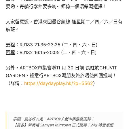
晏啲，寄艙行李仲要多啲~ 都係一個唔錯嘅選擇！
大家留意返，香港來回曼谷航線 逢星期二／四／六／日有
航班。
去程
：RJ183 21:35-23:25 (二、四、六、日)
回程
：RJ182 16:15-20:05 (二、四、六、日)
另外，ARTBOX市集會喺11 月 30 日前 長駐於CHUVIT
GARDEN，鍾意行ARTBOX嘅朋友終於唔使四圍搵喇！
（詳情：
https://daydayplay.hk/?p=5562
）
泰國︳曼谷好去處．ARTBOX文創市集強勢回歸！
【曼谷】新商場 Samyan Mitrtown 正式開幕！24小時營業超