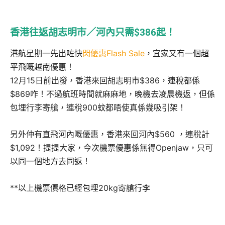
香港往返胡志明市／河內只需$386起！
港航星期一先出咗快
閃優惠Flash Sale
，宜家又有一個超
平飛嘅越南優惠！
12月15日前出發，香港來回胡志明市$386，連稅都係
$869咋！不過航班時間就麻麻地，晚機去凌晨機返，但係
包埋行李寄艙，連稅900蚊都唔使真係幾吸引架！
另外仲有直飛河內嘅優惠，香港來回河內$560 ，連稅計
$1,092！提提大家，今次機票優惠係無得Openjaw，只可
以同一個地方去同返！
**以上機票價格已經包埋20kg寄艙行李