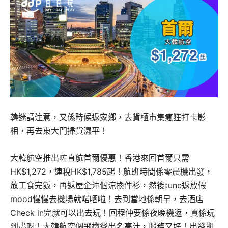
韓迷請注意，又係時候返家鄉，去貨櫃市集瘋狂打卡影
相，再去東大門掃貨濕平！
大韓航空推出咗直航首爾優惠！香港來回首爾只需
HK$1,272，連稅HK$1,785起！航班時間係零晨機出發，
放工食完飯，再返屋企沖個涼換件衫，然後tune返放假
mood慢慢去機場就啱哂啦！去到當地係朝早，去酒店
Check in完就可以出去玩！回程仲要係夜晚機返，真係玩
到盡呀！大韓航空個飛機餐出名高汁，服務又好！出發期