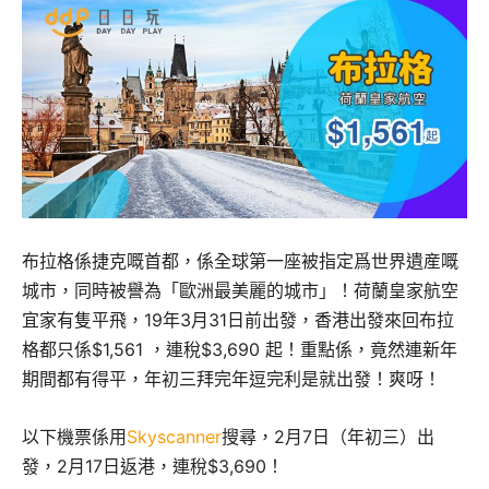
布拉格係捷克嘅首都，係全球第一座被指定爲世界遺産嘅
城市，同時被譽為「歐洲最美麗的城市」！荷蘭皇家航空
宜家有隻平飛，19年3月31日前出發，香港出發來回布拉
格都只係$1,561 ，連稅$3,690 起！重點係，竟然連新年
期間都有得平，年初三拜完年逗完利是就出發！爽呀！
以下機票係用
Skyscanner
搜尋，2月7日（年初三）出
發，2月17日返港，連稅$3,690！