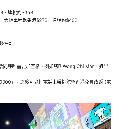
08，連稅約$353
:30 －大阪單程返香港$278，連稅約$422
係逐件計)
埋唔需要加空格，例如您叫Wong Chi Man，姓果
0000」，之後可以打電話上樂桃航空香港免費改返 (電