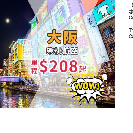
惠
C
T
C