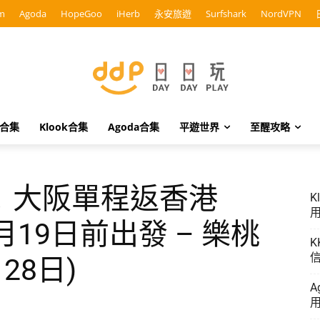
m
Agoda
HopeGoo
iHerb
永安旅遊
Surfshark
NordVPN
o合集
Klook合集
Agoda合集
平遊世界
至醒攻略
！大阪單程返香港
K
用
3月19日前出發 – 樂桃
K
信
28日)
A
用