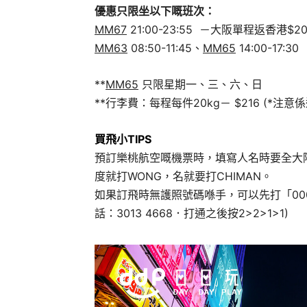
優惠只限坐以下嘅班次：
MM67
21:00-23:55 －大阪單程返香港$2
MM63
08:50-11:45、
MM65
14:00-17
**
MM65
只限星期一、三、六、日
**行李費：每程每件20kg－ $216 (*注意
買飛小TIPS
預訂樂桃航空嘅機票時，填寫人名時要全大階同
度就打WONG，名就要打CHIMAN。
如果訂飛時無護照號碼喺手，可以先打「00
話：3013 4668．打通之後按2>2>1>1)