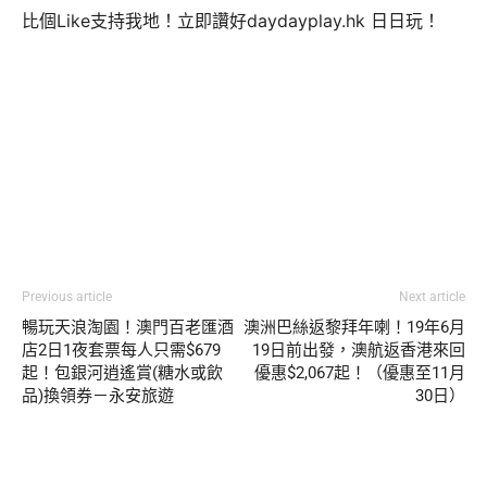
比個Like支持我地！立即讚好daydayplay.hk 日日玩！
Previous article
Next article
暢玩天浪淘園！澳門百老匯酒
澳洲巴絲返黎拜年喇！19年6月
店2日1夜套票每人只需$679
19日前出發，澳航返香港來回
起！包銀河逍遙賞(糖水或飲
優惠$2,067起！（優惠至11月
品)換領券－永安旅遊
30日）