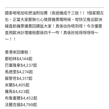
國泰啱啱加咗燃油附加費（長途機成千三蚊！）1個星期左
右，正當大家都無乜心情買機票嘅時候，咁快又推出歐洲
線直航機票優惠回饋返大家！真係估你唔到呀！今次優惠
直飛歐洲計埋連稅都係四千一咋！真係好抵呀呀呀呀～
～！！
香港來回連稅：
都柏林$4,144起
巴塞隆拿$4,237起
馬德里$4,274起
蘇黎世$4,317起
米蘭$4,405起
羅馬$4,423起
布魯塞爾$4,452起
法蘭克福$4,799起