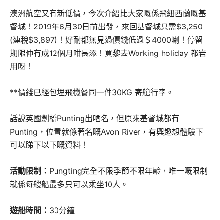
澳洲航空又有新低價，今次介紹比大家嘅係飛紐西蘭嘅基
督城！2019年6月30日前出發，來回基督城只需$3,250
(連稅$3,897)！好耐都無見過價錢低過＄4000喇！停留
期限仲有成12個月咁長添！買黎去Working holiday 都岩
用呀！
**價錢已經包埋飛機餐同一件30KG 寄艙行李。
話說英國劍橋Punting出哂名，但原來基督城都有
Punting，位置就係著名嘅Avon River，有興趣想體驗下
可以睇下以下嘅資料！
活動限制：
Pungting完全不限季節不限年齡，唯一嘅限制
就係每艘船最多只可以乘坐10人。
遊船時間：
30分鐘