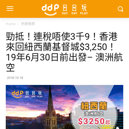
Home
熱爆優惠
勁抵！連稅唔使3千9！香港
來回紐西蘭基督城$3,250！
19年6月30日前出發– 澳洲航
空
2018-10-18