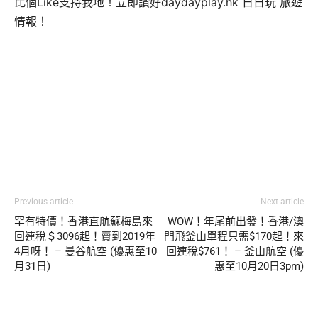
比個Like支持我地！立即讚好daydayplay.hk 日日玩 旅遊
情報！
Previous article
Next article
罕有特價！香港直航蘇梅島來
WOW！年尾前出發！香港/澳
回連稅＄3096起！賣到2019年
門飛釜山單程只需$170起！來
4月呀！ – 曼谷航空 (優惠至10
回連稅$761！ – 釜山航空 (優
月31日)
惠至10月20日3pm)