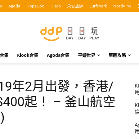
m
Agoda
HopeGoo
iHerb
永安旅遊
Surfshark
NordVPN
o合集
Klook合集
Agoda合集
平遊世界
至醒攻略
2019年2月出發，香港/
K
用
400起！ – 釜山航空
K
信
)
A
用