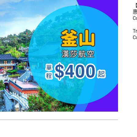
惠
C
T
C