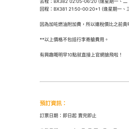
去程：BX382 02:05-06:20 (逢星期一
回程：BX381 21:50-00:20+1 (逢星期
因為加咗燃油附加費，所以連稅價比之前貴
**以上價格不包括行李寄艙費用。
有興趣嘅明早10點就直接上官網搶飛啦！
預訂資訊：
訂票日期：即日起 賣完即止