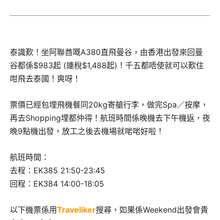
泰識歎！坐阿聯酋嘅A380直飛曼谷，由香港出發來回曼
谷都係$983起 (連稅$1,488起)！千五都唔使就可以歎住
咁飛去泰國！爽呀！
票價已經包埋飛機餐同20kg寄艙行李，做完Spa／按摩，
再去Shopping埋都仲得！航班時間係晚機去下午機返，夜
晚9點機出發，放工之後去機場就啱啱好啦！
航班時間：
去程：EK385 21:50-23:45
回程：EK384 14:00-18:05
以下機票係用
Traveliker
搜尋，如果係Weekend出發會貴