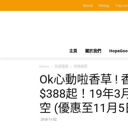
Klook
KKday
Trip.co
主頁
關於我們
HopeGo
Home
熱爆優惠
特價機票
Ok心動啦香草 !
$388起！19年
空 (優惠至11月5
2018-11-02