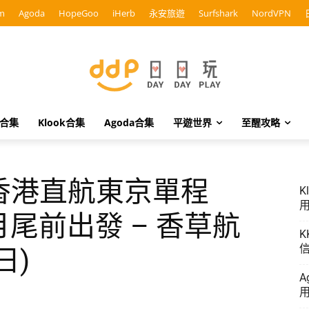
m
Agoda
HopeGoo
iHerb
永安旅遊
Surfshark
NordVPN
o合集
Klook合集
Agoda合集
平遊世界
至醒攻略
 香港直航東京單程
K
用
3月尾前出發 – 香草航
K
信
日)
A
用