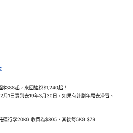
先
388起，來回連稅$1,240起！
2月1日賣到去19年3月30日，如果有計劃年尾去滑雪、
李20KG 收費為$305，其後每5KG $79