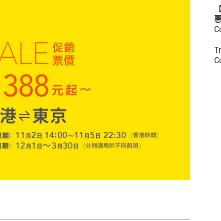
惠
C
T
C