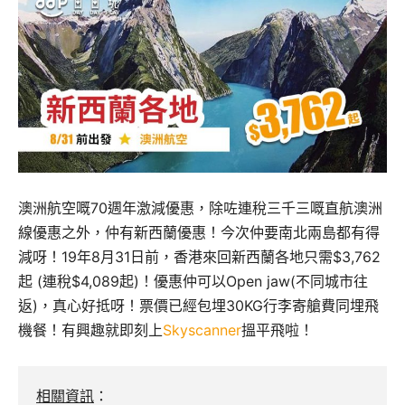
澳洲航空嘅70週年激減優惠，除咗連稅三千三嘅直航澳洲
線優惠之外，仲有新西蘭優惠！今次仲要南北兩島都有得
減呀！19年8月31日前，香港來回新西蘭各地只需$3,762
起 (連稅$4,089起)！優惠仲可以Open jaw(不同城市往
返)，真心好抵呀！票價已經包埋30KG行李寄艙費同埋飛
機餐！有興趣就即刻上
Skyscanner
搵平飛啦！
相關資訊
：