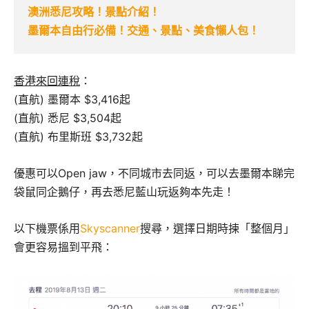
澳洲悉尼攻略！景點介紹！
墨爾本自由行必備！交通、景點、美食懶人包！
香港來回連稅
：
(直航) 墨爾本 $3,416起
(直航) 悉尼 $3,504起
(直航) 布里斯班 $3,732起
優惠可以Open jaw，不同城市去同返，可以去墨爾本睇完
袋鼠同企鵝仔，再去悉尼藍山玩返夠本先走！
以下機票係用
Skyscanner
搜尋，選擇日期時揀「整個月」
會更容易搵到平飛：