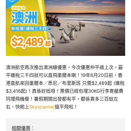
澳洲航空再次推出澳洲線優惠，今次優惠仲平過上次，最
平連稅三千四就可以直飛墨爾本喇！19年6月20日前，香
港直航來回墨爾本／悉尼／布里斯班 只需$2,489起 (連稅
$3,416起)！真係好抵呀！票價已經包埋30KG行李寄艙費
同埋飛機餐！暑假期間出發都有平，都係貴多三百蚊左
右，快啲上
Skyscanner
搵平飛啦！
相關優惠
：