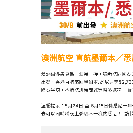
澳洲航空 直航墨爾本／悉
澳洲線優惠真係一浪接一接，繼新航同國泰之
出發，香港直航來回墨爾本/悉尼只需$2,730
國泰平啲，不過航班時間就無咁多選擇！而澳
溫馨提示：5月24日 至 6月15日係悉尼一年一
去可以同時喺晚上體驗不一樣的悉尼！ (詳