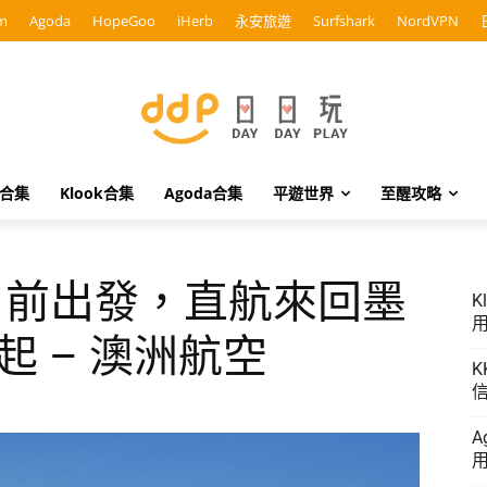
m
Agoda
HopeGoo
iHerb
永安旅遊
Surfshark
NordVPN
o合集
Klook合集
Agoda合集
平遊世界
至醒攻略
日前出發，直航來回墨
K
用
0起 – 澳洲航空
K
信
A
用