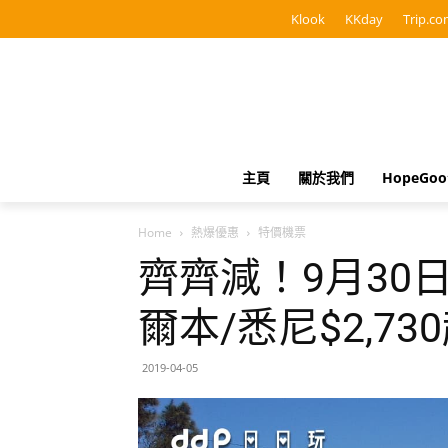
Klook
KKday
Trip.co
主頁
關於我們
HopeGo
Home
熱爆優惠
特價機票
齊齊減！9月30
爾本/悉尼$2,73
2019-04-05