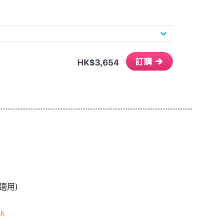
適用)
hk