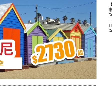
惠
C
T
C