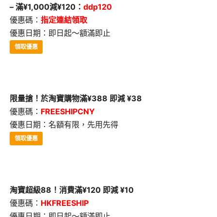
– 滿¥1,000減¥120：
ddp120
優惠碼：
指定連結領取
優惠日期：即日起～額滿即止
領取優惠
限量搶！於淘寶購物滿¥388 即減 ¥38
優惠碼：
FREESHIPCNY
優惠日期：名額有限，先用先得
領取優惠
淘寶超級88！消費滿¥120 即減 ¥10
優惠碼：
HKFREESHIP
優惠日期：即日起～額滿即止