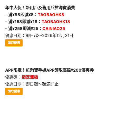
年中大促！新用戶及舊用戶於淘寶消費
– 滿¥88即減¥8：
TAOBAOHK8
– 滿¥158即減¥18：
TAOBAOHK18
– 滿¥258即減¥25：
CAINIAO25
優惠日期：即日起～2026年12月31日
領取優惠
APP限定！於淘寶手機APP領取高達¥200優惠券
優惠碼：
指定連結
優惠日期：即日起～額滿即止
領取優惠