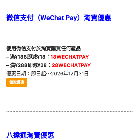
微信支付（WeChat Pay）淘寶優惠
使用微信支付於淘寶購買任何產品
– 滿¥188即減¥18：
18WECHATPAY
– 滿¥288即減¥28：
28WECHATPAY
優惠日期：即日起～2026年12月31日
領取優惠
八達通淘寶優惠