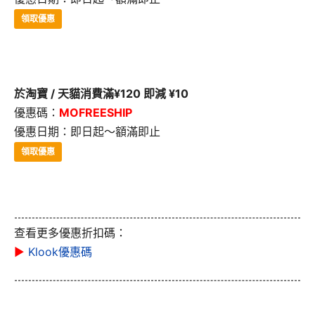
領取優惠
於淘寶 / 天貓消費滿¥120 即減 ¥10
優惠碼：
MOFREESHIP
優惠日期：即日起～額滿即止
領取優惠
查看更多優惠折扣碼：
▶
Klook優惠碼