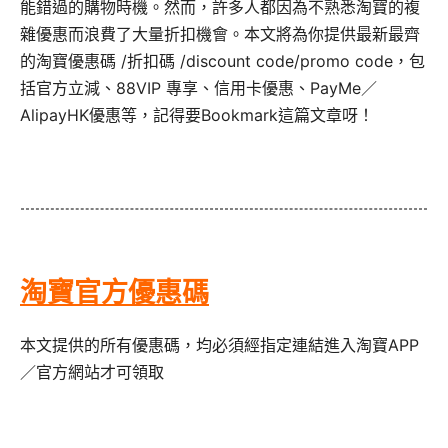
能錯過的購物時機。然而，許多人都因為不熟悉淘寶的複
雜優惠而浪費了大量折扣機會。本文將為你提供最新最齊
的淘寶優惠碼 /折扣碼 /discount code/promo code，包
括官方立減、88VIP 專享、信用卡優惠、PayMe／
AlipayHK優惠等，記得要Bookmark這篇文章呀！
淘寶官方優惠碼
本文提供的所有優惠碼，均必須經指定連結進入淘寶APP
／官方網站才可領取