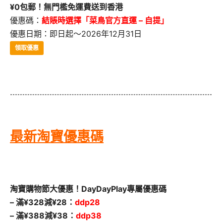
¥0包郵！無門檻免運費送到香港
優惠碼：
結賬時選擇「菜鳥官方直運 – 自提」
優惠日期：即日起～2026年12月31日
領取優惠
最新淘寶優惠碼
淘寶購物節大優惠！DayDayPlay專屬優惠碼
– 滿¥328減¥28：
ddp28
– 滿¥388減¥38：
ddp38