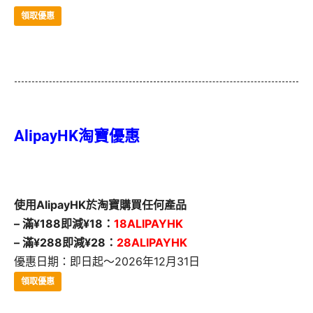
領取優惠
AlipayHK淘寶優惠
使用AlipayHK於淘寶購買任何產品
– 滿¥188即減¥18：
18ALIPAYHK
– 滿¥288即減¥28：
28ALIPAYHK
優惠日期：即日起～2026年12月31日
領取優惠