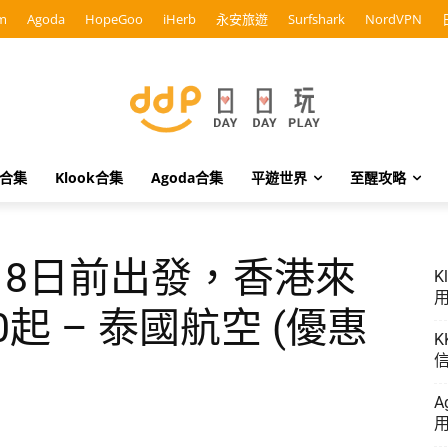
m
Agoda
HopeGoo
iHerb
永安旅遊
Surfshark
NordVPN
o合集
Klook合集
Agoda合集
平遊世界
至醒攻略
18日前出發，香港來
K
用
起 – 泰國航空 (優惠
K
信
A
用