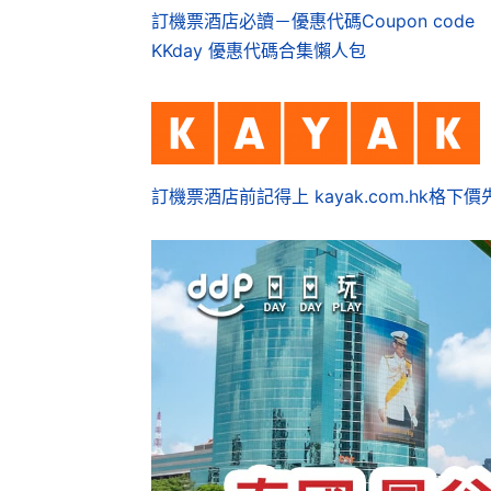
訂機票酒店必讀－優惠代碼Coupon code
KKday 優惠代碼合集懶人包
訂機票酒店前記得上 kayak.com.hk格下價