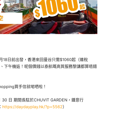
月18日前出發，香港來回曼谷只需$1060起（連稅
午機去、下午機返！呢個價錢以泰航嘅高質服務黎講都算唔錯
opping買手信就啱哂啦！
月 30 日 期間長駐於CHUVIT GARDEN，鍾意行
：
https://daydayplay.hk/?p=5562
）