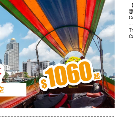
惠
C
T
C