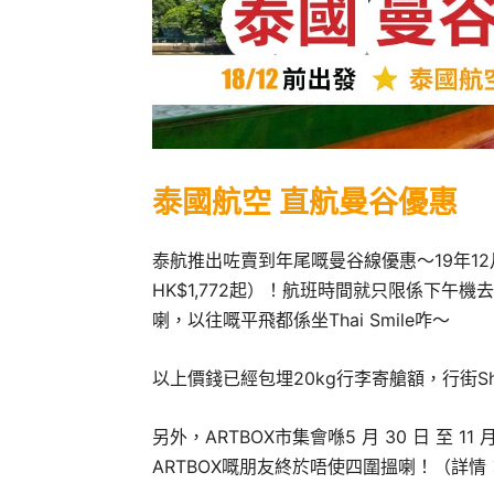
泰國航空 直航曼谷優惠
泰航推出咗賣到年尾嘅曼谷線優惠～19年12
HK$1,772起）！航班時間就只限係下
喇，以往嘅平飛都係坐Thai Smile咋～
以上價錢已經包埋20kg行李寄艙額，行街Sh
另外，ARTBOX市集會喺5 月 30 日 至 11 
ARTBOX嘅朋友終於唔使四圍搵喇！（詳情