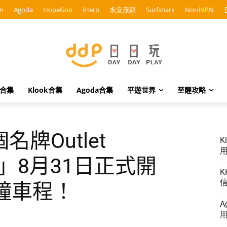
m
Agoda
HopeGoo
iHerb
永安旅遊
Surfshark
NordVPN
o合集
Klook合集
Agoda合集
平遊世界
至醒攻略
牌Outlet
K
用
lage」8月31日正式開
K
信
鐘車程！
A
用