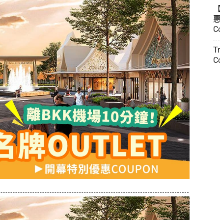
惠
C
T
C