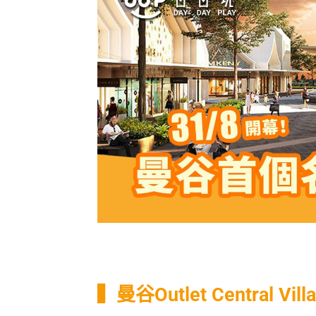
▍曼谷Outlet Central Vill