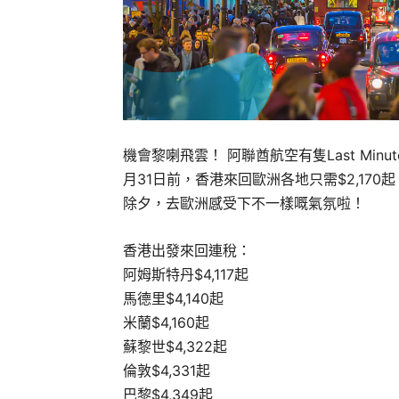
機會黎喇飛雲！ 阿聯酋航空有隻Last Min
月31日前，香港來回歐洲各地只需$2,170
除夕，去歐洲感受下不一樣嘅氣氛啦！
香港出發來回連稅：
阿姆斯特丹$4,117起
馬德里$4,140起
米蘭$4,160起
蘇黎世$4,322起
倫敦$4,331起
巴黎$4,349起