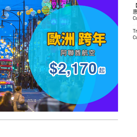
惠
C
T
C