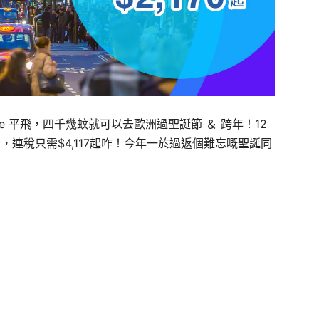
ute 平飛，四千幾蚊就可以去歐洲過聖誕節 ＆ 跨年！12
起 ，連稅只需$4,117起咋！今年一於過返個難忘嘅聖誕同