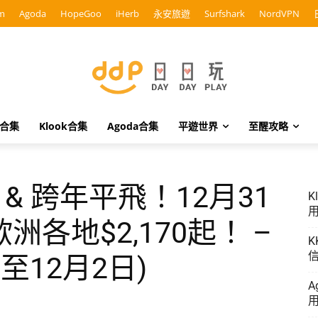
m
Agoda
HopeGoo
iHerb
永安旅遊
Surfshark
NordVPN
o合集
Klook合集
Agoda合集
平遊世界
至醒攻略
聖誕 & 跨年平飛！12月31
K
用
各地$2,170起！ –
K
信
至12月2日)
A
用