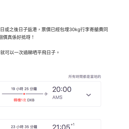
6日或之後日子返港，票價已經包埋30kg行李寄艙費同
個價真係好抵呀！
咁就可以一次過睇哂平飛日子。