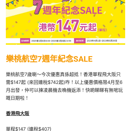
樂桃航空7週年紀念SALE
樂桃航空7歲喇～今次優惠真係超抵！香港單程飛大阪只
需$147起 (來回連稅$742起)咋！以上優惠價格限4月至6
月出發，仲可以揀凌晨機去晚機返添！快啲睇睇有無啱玩
嘅日期啦！
香港飛大阪
單程$147 (連稅$407)