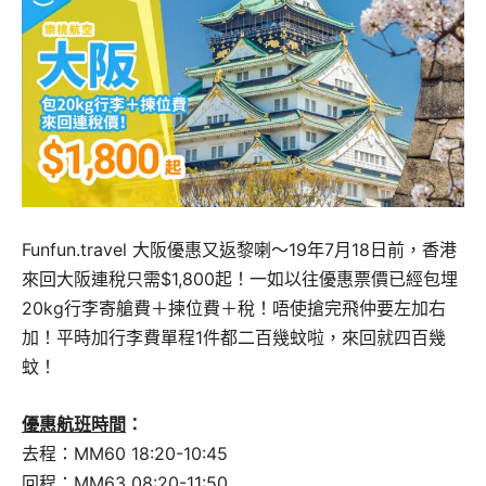
Funfun.travel 大阪優惠又返黎喇～19年7月18日前，香港
來回大阪連稅只需$1,800起！一如以往優惠票價已經包埋
20kg行李寄艙費＋揀位費＋稅！唔使搶完飛仲要左加右
加！平時加行李費單程1件都二百幾蚊啦，來回就四百幾
蚊！
優惠航班時間
：
去程：MM60 18:20-10:45
回程：MM63 08:20-11:50