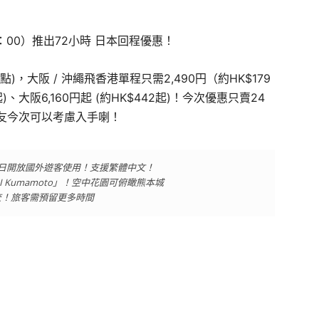
1：00）推出72小時 日本回程優惠！
點)，大阪 / 沖繩飛香港單程只需2,490円（約HK$179
起)、大阪6,160円起 (約HK$442起)！今次優惠只賣24
友今次可以考慮入手喇！
27日開放國外遊客使用！支援繁體中文！
I Kumamoto」！空中花園可俯瞰熊本城
檢查！旅客需預留更多時間