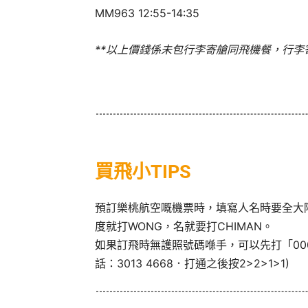
MM963 12:55-14:35
**以上價錢係未包行李寄艙同飛機餐，行李寄艙每
買飛小TIPS
預訂樂桃航空嘅機票時，填寫人名時要全大階同
度就打WONG，名就要打CHIMAN。
如果訂飛時無護照號碼喺手，可以先打「00
話：3013 4668．打通之後按2>2>1>1)