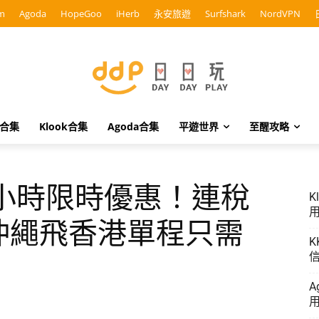
m
Agoda
HopeGoo
iHerb
永安旅遊
Surfshark
NordVPN
o合集
Klook合集
Agoda合集
平遊世界
至醒攻略
2小時限時優惠！連稅
K
用
 沖繩飛香港單程只需
K
信
A
用