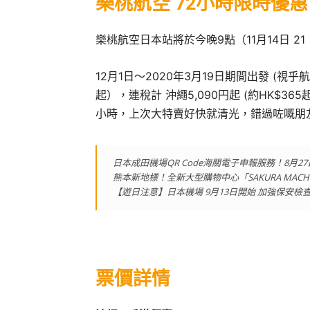
樂桃航空 72小時限時優惠
樂桃航空日本站將於今晚9點（11月14日 2
12月1日～2020年3月19日期間出發 (視乎航
起），連稅計 沖繩5,090円起 (約HK$365
小時，上次大特賣好快就清光，錯過咗嘅朋
日本成田機場QR Code海關電子申報服務！8月
熊本新地標！全新大型購物中心「SAKURA MACH
【遊日注意】日本機場 9月13日開始 加強保安
票價詳情