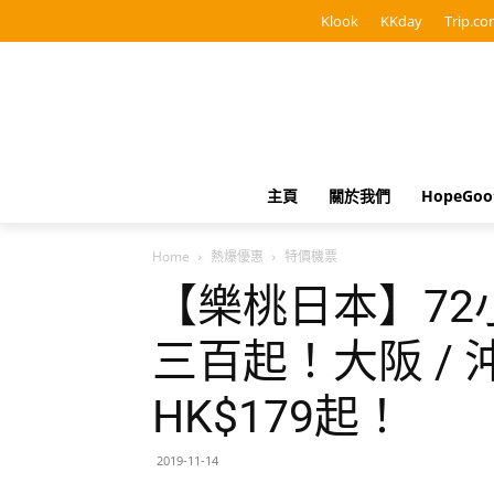
Klook
KKday
Trip.co
主頁
關於我們
HopeGo
Home
熱爆優惠
特價機票
【樂桃日本】7
三百起！大阪 /
HK$179起！
2019-11-14