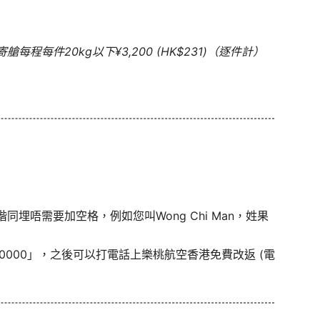
程每件20kg以下¥3,200 (HK$231)（逐件計）
埋唔需要加空格，例如您叫Wong Chi Man，姓果
0000」，之後可以打電話上樂桃航空香港免費改返 (電