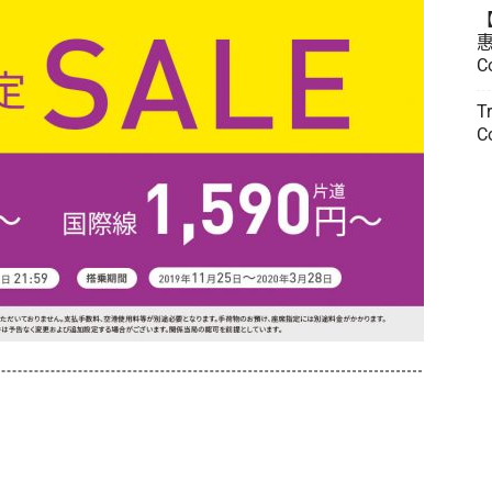
惠
C
T
C