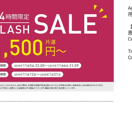
A
用
惠
C
T
C