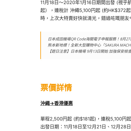
11月18日～2020年1月16日期間出發 (視乎
起），連稅計 沖繩5,100円起 (約HK$372
時，上次大特賣好快就清光，錯過咗嘅朋友
日本成田機場QR Code海關電子申報服務！8月
熊本新地標！全新大型購物中心「SAKURA MACH
【遊日注意】日本機場 9月13日開始 加強保安
票價詳情
沖繩->香港
優惠
單程2,500円起 (約$181起)，連稅5,100円起
出發日期：11月18日至12月21日、12月28日