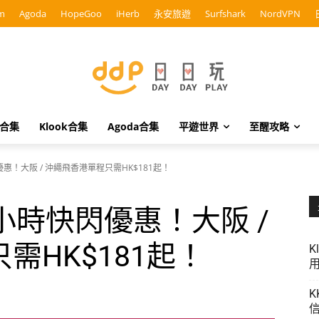
m
Agoda
HopeGoo
iHerb
永安旅遊
Surfshark
NordVPN
o合集
Klook合集
Agoda合集
平遊世界
至醒攻略
惠！大阪 / 沖繩飛香港單程只需HK$181起！
小時快閃優惠！大阪 /
需HK$181起！
K
用
K
信