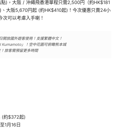
航點)，大阪 / 沖繩飛香港單程只需2,500円（約HK$181
起)、大阪5,670円起 (約HK$410起)！今次優惠只賣24小
今次可以考慮入手喇！
27日開放國外遊客使用！支援繁體中文！
I Kumamoto」！空中花園可俯瞰熊本城
檢查！旅客需預留更多時間
 (約$372起)
至1月16日