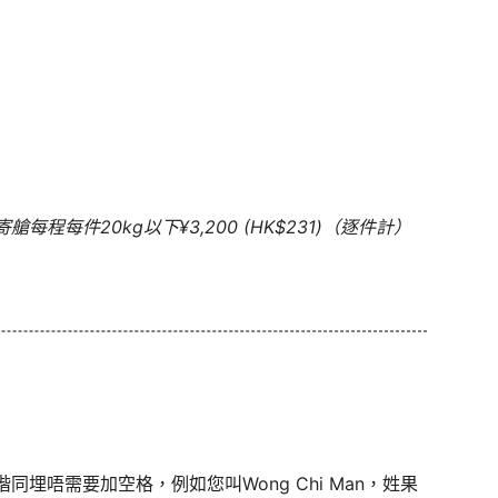
程每件20kg以下¥3,200 (HK$231)（逐件計）
埋唔需要加空格，例如您叫Wong Chi Man，姓果