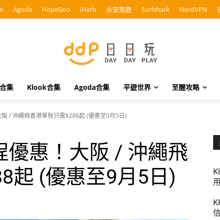
m
Agoda
HopeGoo
iHerb
永安旅遊
Surfshark
NordVPN
o合集
Klook合集
Agoda合集
平遊世界
至醒攻略
/ 沖繩飛香港單程只需$288起 (優惠至9月5日)
優惠！大阪 / 沖繩飛
8起 (優惠至9月5日)
K
用
K
信