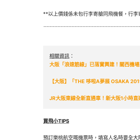
**以上價錢係未包行李寄艙同飛機餐，行李寄艙每
相關資訊
：
大阪「浪速筋線」已落實興建！關西機場
【大阪】「THE 哆啦A夢展 OSAKA 
JR大阪東線全新直通車！新大阪1小時直
買飛小TIPS
預訂樂桃航空嘅機票時，填寫人名時要全大階同