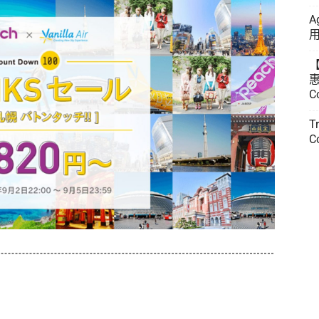
A
用
惠
C
T
C