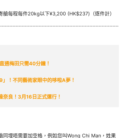
程每件20kg以下¥3,200 (HK$237)（逐件計）
直通梅田只需40分鐘！
2019」！不同藝術家眼中的哆啦A夢！
達奈良！3月16日正式運行！
埋唔需要加空格，例如您叫Wong Chi Man，姓果