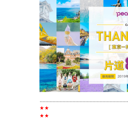
★★
★★