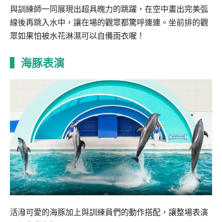
與訓練師一同展現出超具魄力的跳躍，在空中畫出完美弧
線後再跳入水中，讓在場的觀眾都驚呼連連。坐前排的觀
眾如果怕被水花淋濕可以自備雨衣喔！
▍海豚表演
活潑可愛的海豚加上與訓練員們的動作搭配，讓整場表演