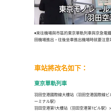
♦來往機場與市區的東京單軌列車與京急電
田機場進出，往後坐車進出機場時就要注意
車站將改名如下：
東京單軌列車
羽田空港國際線大樓站（羽田空港国際線ビル
ーミナル駅）
羽田空港第1大樓站（羽田空港第1ビル駅）