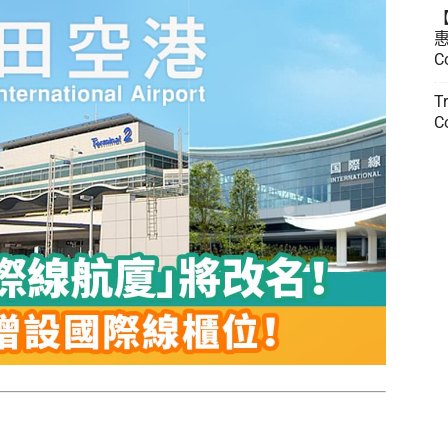
惠
C
T
C