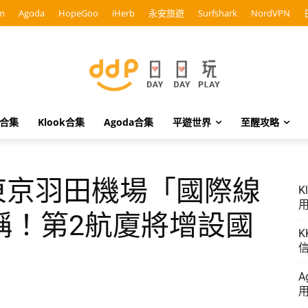
m
Agoda
HopeGoo
iHerb
永安旅遊
Surfshark
NordVPN
o合集
Klook合集
Agoda合集
平遊世界
至醒攻略
丨東京羽田機場「國際線
K
用
稱！第2航廈將增設國
K
信
A
用