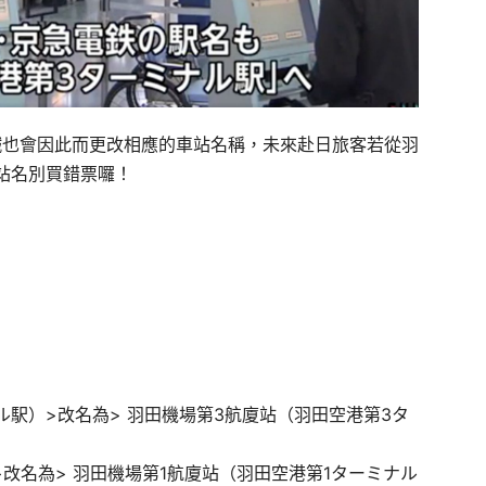
鐵也會因此而更改相應的車站名稱，未來赴日旅客若從羽
站名別買錯票囉！
駅）>改名為> 羽田機場第3航廈站（羽田空港第3タ
>改名為> 羽田機場第1航廈站（羽田空港第1ターミナル