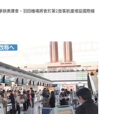
將舉辦奧運會，羽田機場將會於第2旅客航廈增設國際線