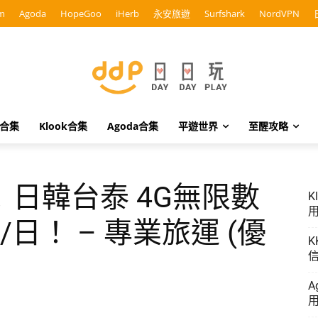
m
Agoda
HopeGoo
iHerb
永安旅遊
Surfshark
NordVPN
o合集
Klook合集
Agoda合集
平遊世界
至醒攻略
日韓台泰 4G無限數
K
用
9/日！ – 專業旅運 (優
K
信
A
用