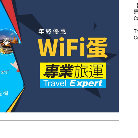
惠
C
T
C