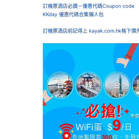
訂機票酒店必讀－優惠代碼Coupon code
KKday 優惠代碼合集懶人包
訂機票酒店前記得上 kayak.com.hk格下價