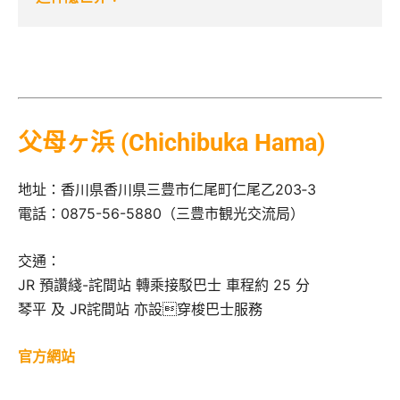
父母ヶ浜 (Chichibuka Hama)
地址：香川県香川県三豊市仁尾町仁尾乙203‐3
電話：0875-56-5880（三豊市観光交流局）
交通：
JR 預讚綫-詫間站 轉乘接駁巴士 車程約 25 分
琴平 及 JR詫間站 亦設穿梭巴士服務
官方網站