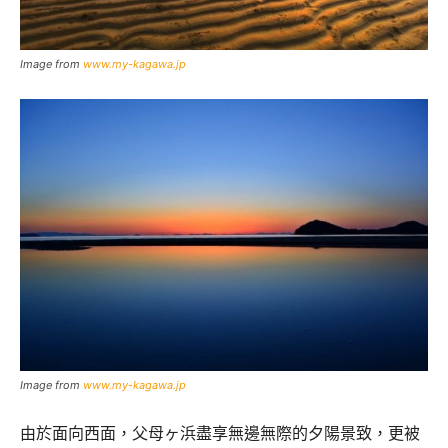
Image from
www.my-kagawa.jp
Image from
www.my-kagawa.jp
由於面向西面，父母ヶ浜盡享無邊無際的夕陽景致，更被