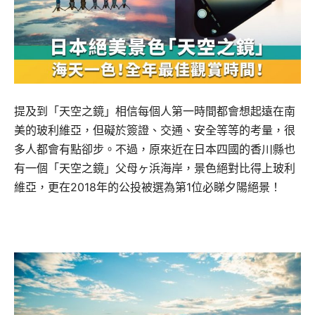
提及到「天空之鏡」相信每個人第一時間都會想起遠在南
美的玻利維亞，但礙於簽證、交通、安全等等的考量，很
多人都會有點卻步。不過，原來近在日本四國的香川縣也
有一個「天空之鏡」父母ヶ浜海岸，景色絕對比得上玻利
維亞，更在2018年的公投被選為第1位必睇夕陽絕景！