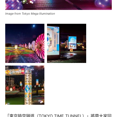
Image from Tokyo Mega Illumination
「東京時空隧道（TOKYO TIME TUNNEL）」將帶大家回