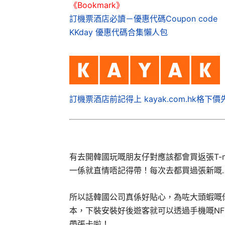
《Bookmark》
訂機票酒店必讀－優惠代碼Coupon code
KKday 優惠代碼合集懶人包
訂機票酒店前記得上 kayak.com.hk格下價
有去開韓國玩嘅朋友仔對應該都會買返張T-
一係就直情唔記得帶！每次去都買過張新嘅…
所以話韓國公司真係好貼心，為咗大頭蝦嘅你地推
本，下裝安裝好後遊客就可以透過手機嘅NFC
帶張卡啦！