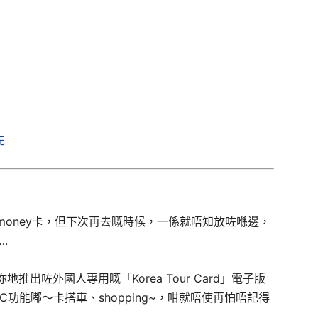
先
money卡，但下次再去嘅時候，一係就唔知放咗喺邊，
.
出咗外國人專用嘅「Korea Tour Card」電子版
功能嘟～卡搭車、shopping~，咁就唔使再怕唔記得