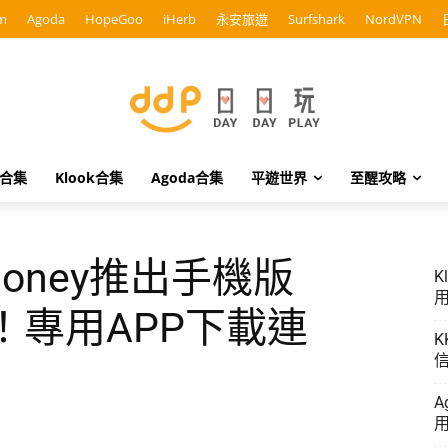
m
Agoda
HopeGoo
iHerb
永安旅遊
Surfshark
NordVPN
o合集
Klook合集
Agoda合集
平遊世界
至醒攻略
oney推出手機版
K
用
ard！專用APP下載連
K
信
A
用