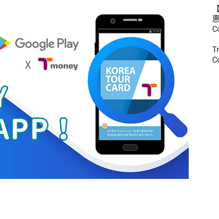
惠
C
T
C