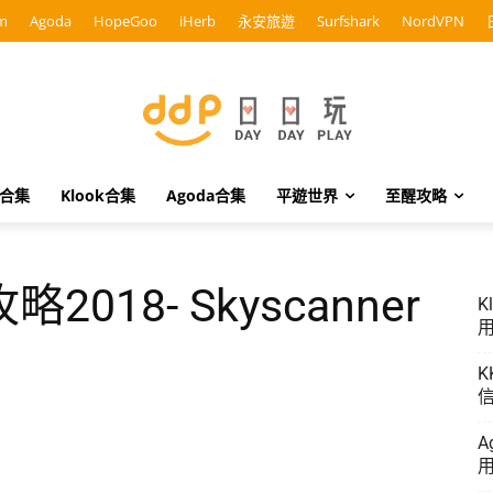
m
Agoda
HopeGoo
iHerb
永安旅遊
Surfshark
NordVPN
o合集
Klook合集
Agoda合集
平遊世界
至醒攻略
18- Skyscanner
K
用
K
信
A
用