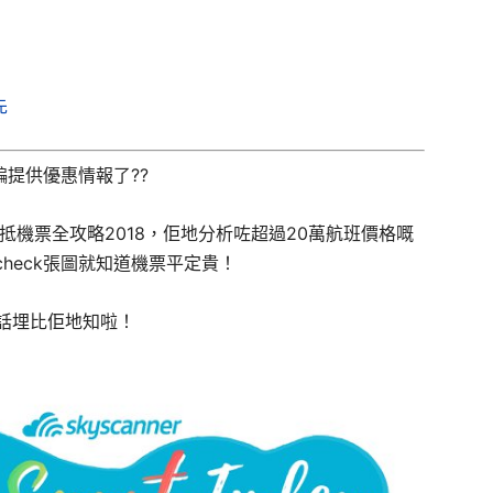
先
編提供優惠情報了
?
?
抵機票全攻略2018，佢地分析咗超過20萬航班價格嘅
heck張圖就知道機票平定貴！
友仔話埋比佢地知啦！