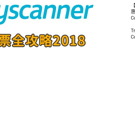
惠
C
T
C