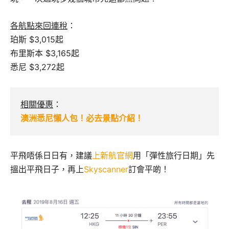
各航點來回連稅
：
珀斯 $3,015起
布里斯本 $3,165起
悉尼 $3,272起
相關優惠
：
澳洲悉尼懶人包！必去景點介紹！
平飛唔係日日有，建議
上新航官網
用「彈性旅行日期」先
搵出平飛日子，再上
Skyscanner
訂會平啲！