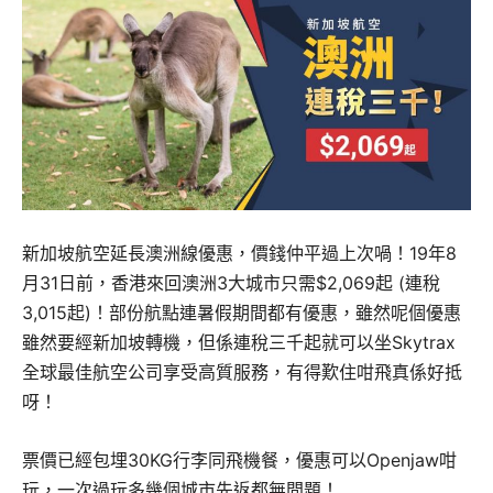
新加坡航空延長澳洲線優惠，價錢仲平過上次喎！19年8
月31日前，香港來回澳洲3大城市只需$2,069起 (連稅
3,015起)！部份航點連暑假期間都有優惠，雖然呢個優惠
雖然要經新加坡轉機，但係連稅三千起就可以坐Skytrax
全球最佳航空公司享受高質服務，有得歎住咁飛真係好抵
呀！
票價已經包埋30KG行李同飛機餐，優惠可以Openjaw咁
玩，一次過玩多幾個城市先返都無問題！