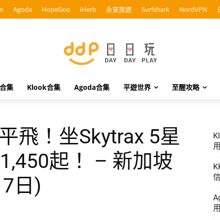
m
Agoda
HopeGoo
iHerb
永安旅遊
Surfshark
NordVPN
o合集
Klook合集
Agoda合集
平遊世界
至醒攻略
飛！坐Skytrax 5星
K
用
,450起！ – 新加坡
K
信
7日)
A
用