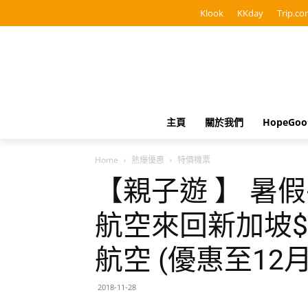
Klook
KKday
Trip.co
主頁
關於我們
HopeGo
Home
熱爆優惠
特價機票
【親子遊 】 暑假平
航空來回新加坡$1
航空 (優惠至12月
2018-11-28