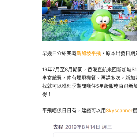
早幾日介紹完嘅
新加坡平飛
，原本出發日期
19年7月至8月期間，香港直航來回新加坡$1,
李寄艙費，仲有埋飛機餐。再講多次，新加坡
找就可以喺旺季期間嘆住5星級服務直飛新
得！
平飛唔係日日有，建議可以用
Skyscanner