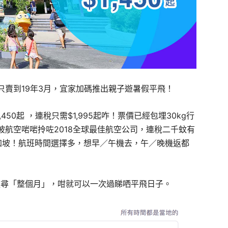
只賣到19年3月，宜家加碼推出親子遊暑假平飛！
450起 ，連稅只需$1,995起咋！票價已經包埋30kg行
航空啱啱拎咗2018全球最佳航空公司，連稅二千蚊有
加坡！航班時間選擇多，想早／午機去，午／晚機返都
搜尋「整個月」，咁就可以一次過睇哂平飛日子。