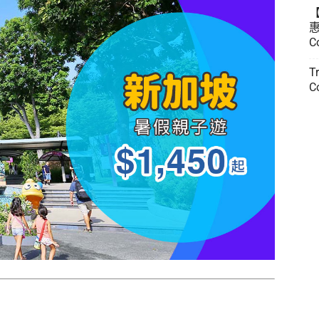
惠
C
T
C