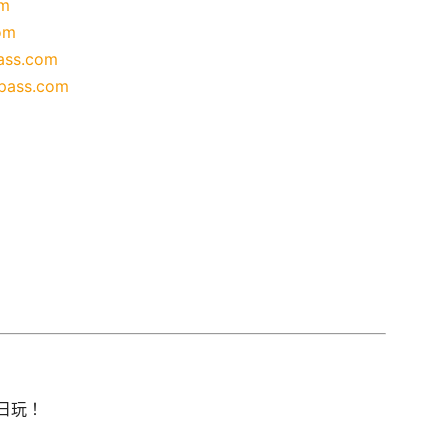
om
om
ass.com
pass.com
日日玩！