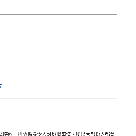
先
嘅時候，排隊係最令人討厭嘅事情，所以大部份人都會