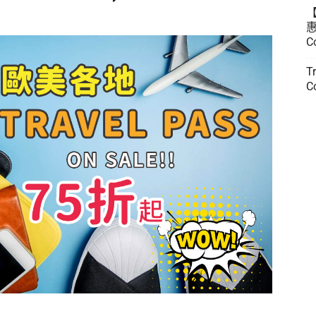
惠
C
T
C