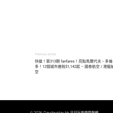
Previous article
快搶！第313期 fanfares！亮點馬爾代夫、多倫
多！12個城市連稅$1,142起 – 國泰航空 / 港龍
空
© 2026 Daydayplay.hk 日日玩旅遊情報網