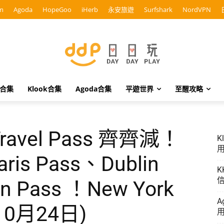
m
Agoda
HopeGoo
iHerb
永安旅遊
Surfshark
NordVPN
o合集
Klook合集
Agoda合集
平遊世界
至醒攻略
vel Pass 齊齊減！
K
用
ris Pass、Dublin
K
信
n Pass ！New York
A
0月24日)
用