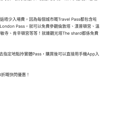
慳返唔少入場費，因為每個城市嘅Travel Pass都包含咗
ondon Pass，就可以免費參觀倫敦塔、漢普頓宮、溫
寺、肯辛頓宮等等！就連觀光塔The shard都係免費
去指定地點拎實體Pass，購買後可以直接用手機App入
低至8折嘅快閃優惠！