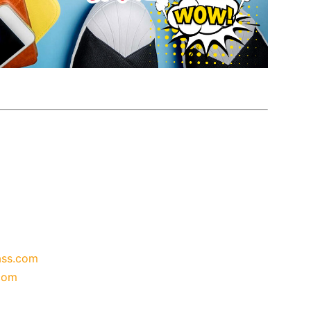
ass.com
com