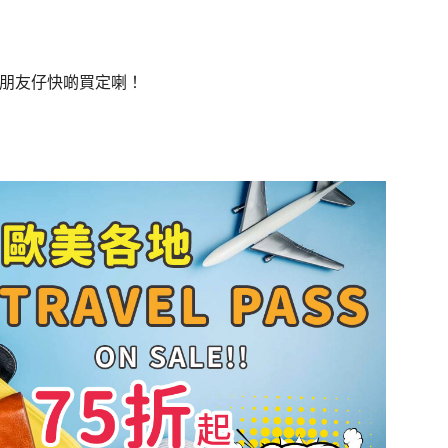
嘅朋友仔快啲買定喇！