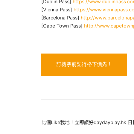
[Dublin Pass]
https://www.dublinpass.c
[Vienna Pass]
https://www.viennapass.c
[Barcelona Pass]
http://www.barcelonap
[Cape Town Pass]
http://www.capetown
訂機票前記得格下價先！
比個Like我地！立即讚好daydayplay.hk 