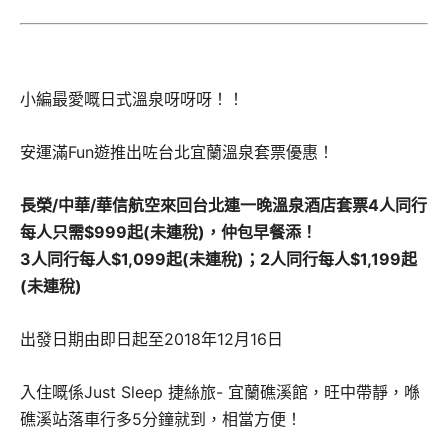
小編最愛嘅日式溫泉呀呀呀！！
安運滿Fun遊推出咗台北宜蘭溫泉套票優惠！
長榮/中華/華信航空來回台北連一晚溫泉酒店套票4人同行
每人只需$999起(未連稅)，仲包早餐添！
3人同行
每人$1,099起(未連稅)；2人同行每人$1,199起
(未連稅)
出發日期由即日起至2018年12月16日
入住嘅係Just Sleep 捷絲旅- 宜蘭礁溪館，旺中帶靜，喺
礁溪站落車行多5分鐘就到，相當方便！