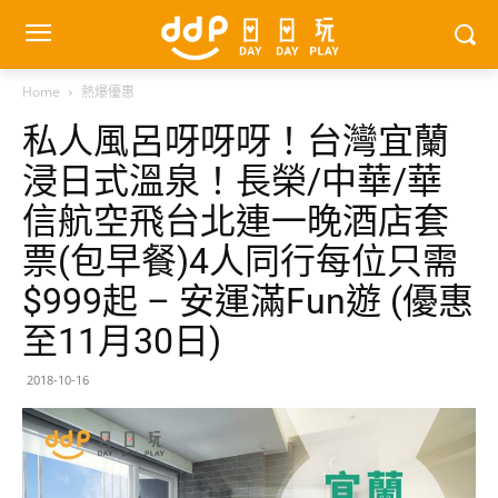
Home
熱爆優惠
私人風呂呀呀呀！台灣宜蘭
浸日式溫泉！長榮/中華/華
信航空飛台北連一晚酒店套
票(包早餐)4人同行每位只需
$999起 – 安運滿Fun遊 (優惠
至11月30日)
2018-10-16