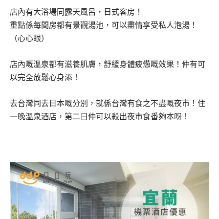
店內有大浴場同露天風呂，日式客房！
重點係每間房都有景觀湯池，可以盡情享受私人泡湯！
（心心眼）
店內嘅溫泉都有滋養肌膚，舒緩身體疲憊嘅效果！仲有可
以完全放鬆心身添！
去台灣同去日本嘅分別，就係台灣有食之不盡嘅夜市！住
一晚溫泉酒店，第二日仲可以殺出夜市食番夠本呀！