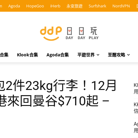
m
Agoda
HopeGoo
iHerb
永安旅遊
Surfshark
NordVPN
o合集
Klook合集
Agoda合集
平遊世界
至醒攻略
2件23kg行李！12月
K
用
來回曼谷$710起 –
K
信
A
用