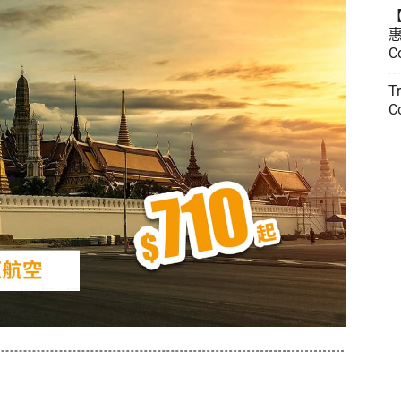
惠
C
T
C