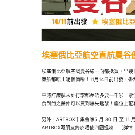
埃塞俄比亞航空直航曼谷
埃塞俄比亞航空嘅曼谷線一向都抵買，早幾
廉航都唔止呢個價啦！11月14日前出發，香港來
平時訂廉航未計行李都差唔多要一千啦！票價
食到飽之餘仲可以買到爆先返黎！座位上配
另外，ARTBOX市集會喺5 月 30 日 至 11 
ARTBOX嘅朋友終於唔使四圍搵喇！（詳情