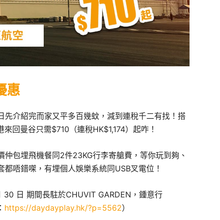
優惠
日先介紹完而家又平多百幾蚊，減到連稅千二有找！搭
回曼谷只需$710（連稅HK$1,174）起咋！
仲包埋飛機餐同2件23KG行李寄艙費，等你玩到夠、
套都唔錯㗎，有埋個人娛樂系統同USB叉電位！
月 30 日 期間長駐於CHUVIT GARDEN，鍾意行
：
https://daydayplay.hk/?p=5562
）