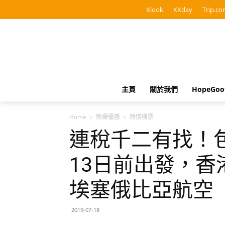
Klook
KKday
Trip.co
主頁
關於我們
HopeGo
Home
熱爆優惠
特價機票
連稅千二有找！包
13日前出發，香港
埃塞俄比亞航空
2019-07-18