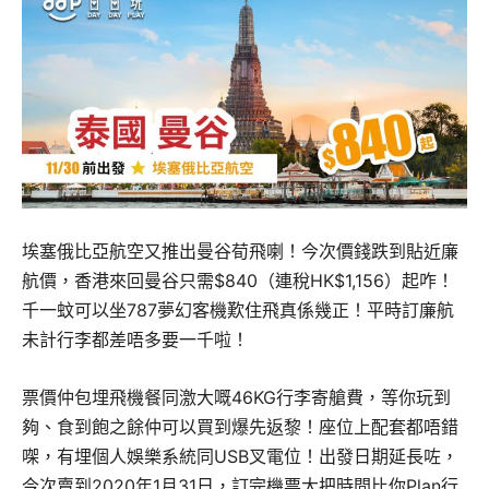
埃塞俄比亞航空又推出曼谷荀飛喇！今次價錢跌到貼近廉
航價，香港來回曼谷只需$840（連稅HK$1,156）起咋！
千一蚊可以坐787夢幻客機歎住飛真係幾正！平時訂廉航
未計行李都差唔多要一千啦！
票價仲包埋飛機餐同激大嘅46KG行李寄艙費，等你玩到
夠、食到飽之餘仲可以買到爆先返黎！座位上配套都唔錯
㗎，有埋個人娛樂系統同USB叉電位！出發日期延長咗，
今次賣到2020年1月31日，訂完機票大把時間比你Plan行