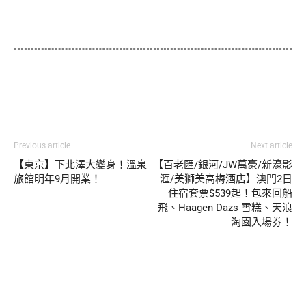
Previous article
Next article
【東京】下北澤大變身！溫泉
【百老匯/銀河/JW萬豪/新濠影
旅館明年9月開業！
滙/美獅美高梅酒店】澳門2日
住宿套票$539起！包來回船
飛、Haagen Dazs 雪糕、天浪
淘園入場券！