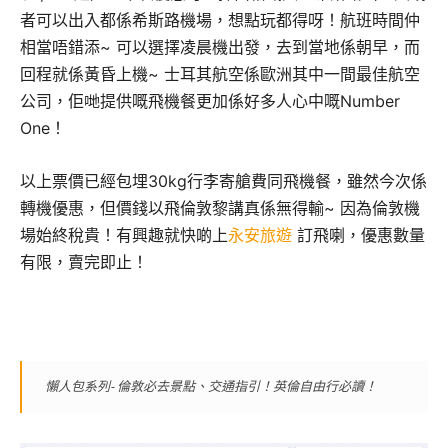
者可以出入都係希斯路機場，想點玩都得呀！航班時間仲
相當唔錯添~ 可以選擇凌晨機出發，去到當地係朝早，而
回程就係黃昏上機~ 士耳其航空係歐洲其中一間最佳航空
公司，佢哋提供嘅飛機餐更加係好多人心中嘅Number
One！
以上票價已經包埋30kg行李寄艙費同飛機餐，雖然今次係
轉機優惠，但價錢以飛倫敦黎講真係無得輸~ 因為倫敦機
場始終稅貴！有興趣就快啲上
永安旅遊
訂飛喇，優惠數量
有限，賣完即止！
懶人包系列- 倫敦必去景點、交通指引！英倫自由行必讀！