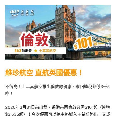
維珍航空 直航英國優惠！
不得鳥！士耳其航空推出倫敦線優惠，來回連稅都係3千5
咋！
2020年3月31日前出發，香港來回倫敦只需$101起（連稅
$3,535起）！今次優惠可以揀由格域入＋希斯路出，又或