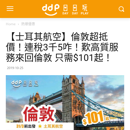
Home
熱爆優惠
【士耳其航空】倫敦超抵
價！連稅3千5咋！歎高質服
務來回倫敦 只需$101起！
2019-10-25