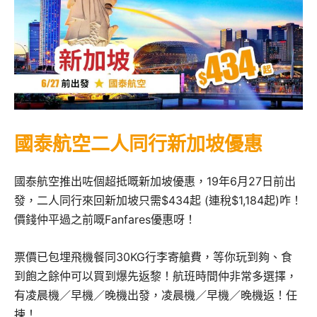
國泰航空二人同行新加坡優惠
國泰航空推出咗個超抵嘅新加坡優惠，19年6月27日前出
發，二人同行來回新加坡只需$434起 (連稅$1,184起)咋！
價錢仲平過之前嘅Fanfares優惠呀！
票價已包埋飛機餐同30KG行李寄艙費，等你玩到夠、食
到飽之餘仲可以買到爆先返黎！航班時間仲非常多選擇，
有凌晨機／早機／晚機出發，凌晨機／早機／晚機返！任
揀！