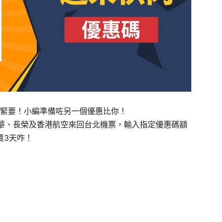
惠？唔緊要！小編準備咗另一個優惠比你！
華、長榮及香港航空來回台北機票，輸入指定優惠碼額
只賣3天咋！