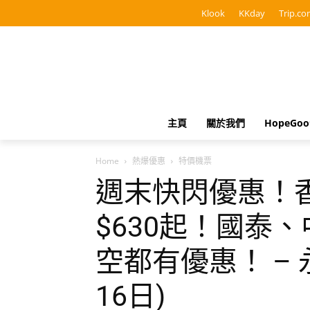
Klook
KKday
Trip.co
主頁
關於我們
HopeGo
Home
熱爆優惠
特價機票
週末快閃優惠！
$630起！國泰
空都有優惠！ – 
16日)