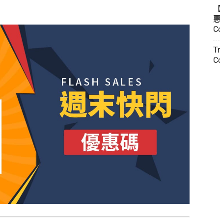
惠
C
T
C