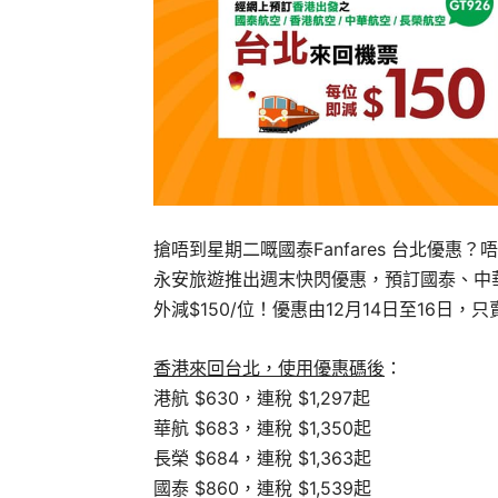
搶唔到星期二嘅國泰Fanfares 台北優
永安旅遊推出週末快閃優惠，預訂國泰、中
外減$150/位！優惠由12月14日至16日，
香港來回台北，使用優惠碼後
：
港航 $630，連稅 $1,297起
華航 $683，連稅 $1,350起
長榮 $684，連稅 $1,363起
國泰 $860，連稅 $1,539起