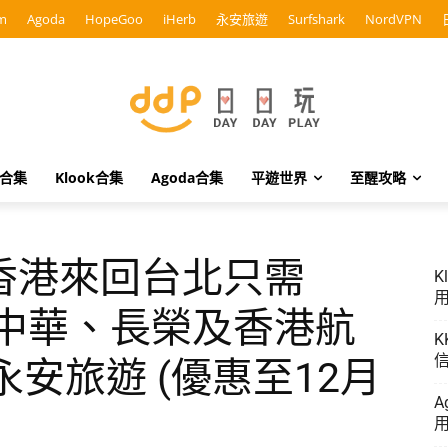
m
Agoda
HopeGoo
iHerb
永安旅遊
Surfshark
NordVPN
o合集
Klook合集
Agoda合集
平遊世界
至醒攻略
香港來回台北只需
K
用
、中華、長榮及香港航
K
信
永安旅遊 (優惠至12月
A
用